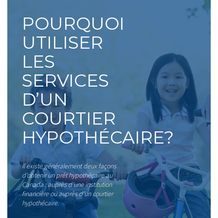
POURQUOI
UTILISER
LES
SERVICES
D’UN
COURTIER
HYPOTHÉCAIRE?
Il existe généralement deux façons
d’obtenir un prêt hypothécaire au
Canada : auprès d’une institution
financière ou auprès d’un courtier
hypothécaire.